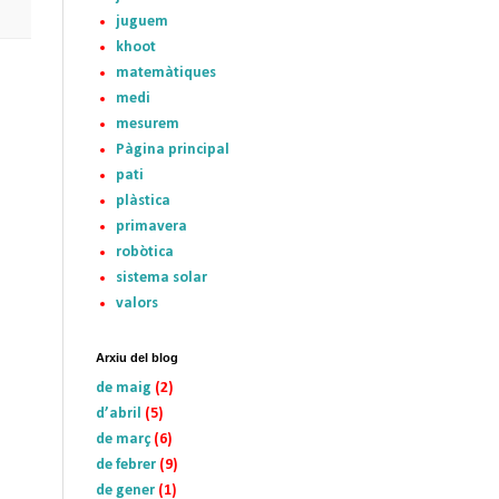
juguem
khoot
matemàtiques
medi
mesurem
Pàgina principal
pati
plàstica
primavera
robòtica
sistema solar
valors
Arxiu del blog
de maig
(2)
d’abril
(5)
de març
(6)
de febrer
(9)
de gener
(1)