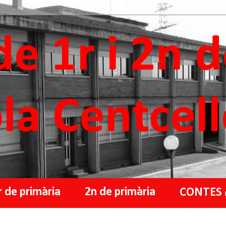
de 1r i 2n 
ola Centcel
r de primària
2n de primària
CONTES 