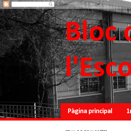
Bloc 
l'Esc
Pàgina principal
1