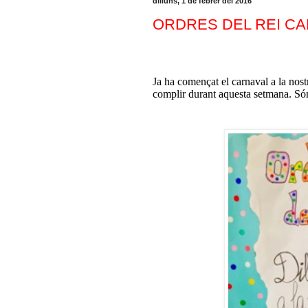
dilluns, 1 de febrer del 2016
ORDRES DEL REI C
Ja ha començat el carnaval a la nost
complir durant aquesta setmana. Són