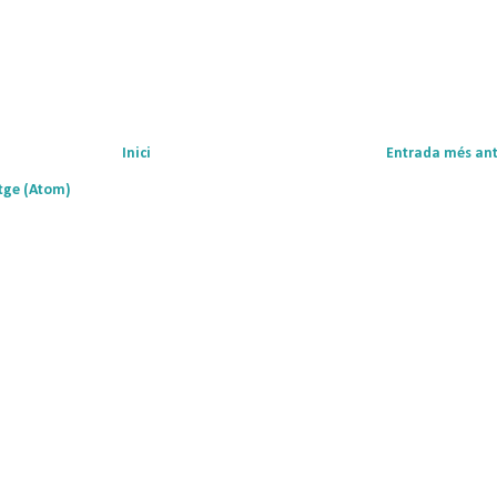
Inici
Entrada més an
tge (Atom)