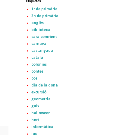
Etiquetes
1r de primària
2n de primària
anglès
biblioteca
cara somrient
carnaval
castanyada
català
colònies
contes
cos
dia de la dona
excursió
geometria
guix
halloween
hort
informàtica
joc