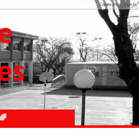
de
les
🌈